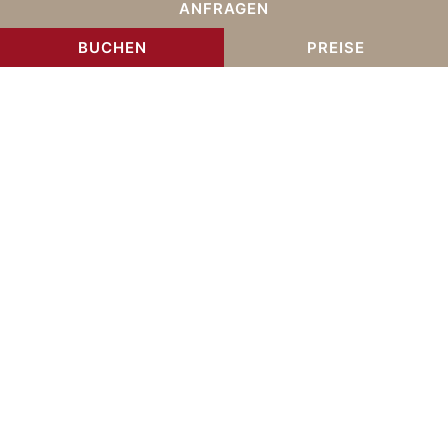
ANFRAGEN
BUCHEN
PREISE
Angebote im und ums
Haus
Informationen
Um Ihren Aufenthalt in unserem Hause noch etwas
angenehmer zu gestalten, können wir Ihnen
zusätzlich zu den gemütlichen Ferienwohnungen
u.a. einen
beheizten Außenpool,
einen charmanten