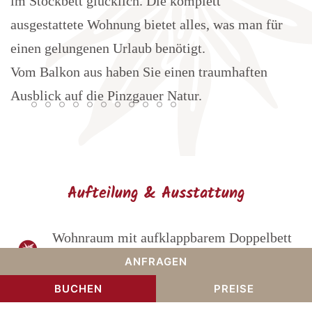
im Stockbett glücklich. Die komplett
ausgestattete Wohnung bietet alles, was man für
einen gelungenen Urlaub benötigt.
Vom Balkon aus haben Sie einen traumhaften
Ausblick auf die Pinzgauer Natur.
Aufteilung & Ausstattung
Wohnraum mit aufklappbarem Doppelbett
und Essecke
ANFRAGEN
Schlafzimmer mit Stockbett (Bettlänge 190
BUCHEN
PREISE
cm)